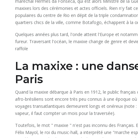
maréchal Hermes da Fonseca, qui est alors Ministre de la Guerr
maxixes lors des cérémonies et actes officiels. Rien n'y fait 
populaires du centre de Rio en dépit de la triple condamnation 
quartiers chics de la ville, comme Botafogo, échappent à la o
Quelques années plus tard, l'onde atteint l'Europe et notamm
fureur. Traversant l'océan, le maxixe change de genre et devie
raffole
La maxixe : une dans
Paris
Quand la maxixe débarque à Paris en 1912, le public français
afro-brésiliens sont encore très peu connus à une époque où 
voyages transatlantiques demeurent longs et onéreux (note : 
vapeur, il faut compter un mois pour la traversée).
Toutefois, le mot " maxixe " n'est pas inconnu des Français. 
Félix Mayol, le roi du music-hall, a interprété une "marche es