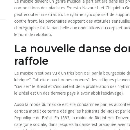
Le maxixe devient un genre musical à part entière dans les p
compositions des pianistes Ernesto Nazareth et Chiquinha Gon
peut écouter un extrait ici. Le rythme syncopé sert de support
contre front, les partenaires adoptent des attitudes sensuelle
chorégraphie fait la part belle aux ondulations du corps et 
le nom de rebolado.
La nouvelle danse don
raffole
Le maxixe n'est pas vu d'un très bon oeil par la bourgeoisie d
lubrique", "atteinte aux bonnes moeurs", les critiques pleuven
"civiliser" le Brésil et s'inquiètent de la prolifération des "r
le Brésil est un des derniers pays à avoir aboli l'esclavage).
Aussi la mode du maxixe est-elle condamnée par les autorités 
carioca (note : ce terme désigne les habitants de Rio) et par l
République du Brésil. En 1883, la mairie de Rio interdit l'ouv
catégorie sociale, dans lesquels la danse est pratiquée avec 