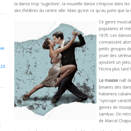
la danse trop 'sugestive', la nouvelle danse s'impose dans les
des théâtres du centre ville. Mais qu'est ce qu'au juste que la
Ce genre musical
populaires et mét
1870. Les danses
connaissent alors
ive
petits groupes d
jouer des séréna
ajoutent un jeito
023
l'écrira plus tar
Le maxixe
naît d
binaires des dan
habanera cubaine
"syncope caracté
genres de musiq
sambas. On retr
de Marcel Chapui