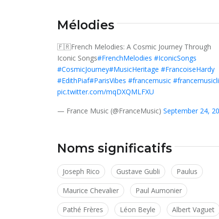
Mélodies
🇫🇷French Melodies: A Cosmic Journey Through
Iconic Songs
#FrenchMelodies
#IconicSongs
#CosmicJourney
#MusicHeritage
#FrancoiseHardy
#EdithPiaf
#ParisVibes
#francemusic
#francemusicl
pic.twitter.com/mqDXQMLFXU
— France Music (@FranceMusic)
September 24, 2
Noms significatifs
Joseph Rico
Gustave Gubli
Paulus
Maurice Chevalier
Paul Aumonier
Pathé Frères
Léon Beyle
Albert Vaguet