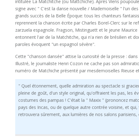
intitulée La Matchitche (ou Mattchiche). Après Viens poupoule, 
signe avec " C'est la danse nouvelle / Mademoiselle " l'un des
grands succès de la Belle Époque: tous les chanteurs fantaisi
reprennent la chanson écrite par Charles Borel-Clerc sur le ref
zarzuela espagnole. Fragson, Mistinguett et le jeune Maurice 
entonnent l'air de la Matchitche, qui n'a rien de brésilien et do
paroles évoquent "un espagnol sévère".
Cette "chanson dansée" attise la curiosité de la presse : dans
Illustré, le journaliste Henri Cozon ne cache pas son admirati
numéro de Matchiche présenté par mesdemoiselles Rieuse et
" Quel étonnement, quelle admiration au spectacle si gracie
pleine de goût, d'un style original, qu'offraient les pas, les
costumes des pampas ! C'était la " Maxix " (prononcez match
pays des Incas, ou de quelque autre contrée voisine, et qui,
retrouvera sûrement, aux lumières de nos salons parisiens, c