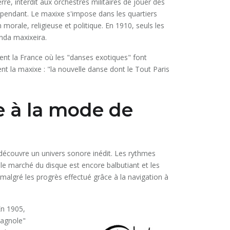
e, interdit aux orchestres militaires de jouer des
cependant. Le maxixe s'impose dans les quartiers
morale, religieuse et politique. En 1910, seuls les
nda maxixeira.
ent la France où les "danses exotiques" font
nt la maxixe : "la nouvelle danse dont le Tout Paris
e à la mode de
 découvre un univers sonore inédit. Les rythmes
le marché du disque est encore balbutiant et les
malgré les progrès effectué grâce à la navigation à
En 1905,
pagnole"