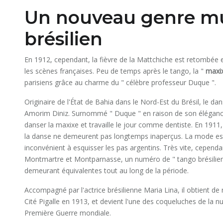
Un nouveau genre mus
brésilien
En 1912, cependant, la fièvre de la Mattchiche est retombée 
les scènes françaises. Peu de temps après le tango, la "
maxix
parisiens grâce au charme du " célèbre professeur Duque ".
Originaire de l'État de Bahia dans le Nord-Est du Brésil, le da
Amorim Diniz. Surnommé " Duque " en raison de son élégance, 
danser la maxixe et travaille le jour comme dentiste. En 1911, 
la danse ne demeurent pas longtemps inaperçus. La mode est
inconvénient à esquisser les pas argentins. Très vite, cependa
Montmartre et Montparnasse, un numéro de " tango brésilien "
demeurant équivalentes tout au long de la période.
Accompagné par l'actrice brésilienne Maria Lina, il obtient 
Cité Pigalle en 1913, et devient l'une des coqueluches de la n
Première Guerre mondiale.