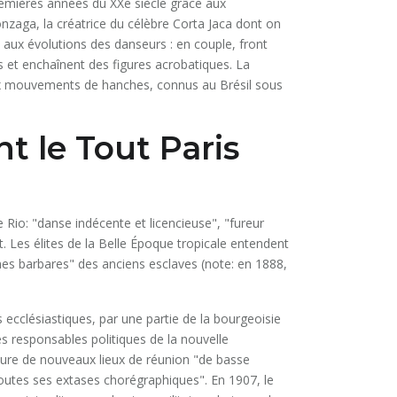
remières années du XXe siècle grâce aux
zaga, la créatrice du célèbre Corta Jaca dont on
 aux évolutions des danseurs : en couple, front
s et enchaînent des figures acrobatiques. La
aux mouvements de hanches, connus au Brésil sous
t le Tout Paris
e Rio: "danse indécente et licencieuse", "fureur
t. Les élites de la Belle Époque tropicale entendent
ythmes barbares" des anciens esclaves (note: en 1888,
ecclésiastiques, par une partie de la bourgeoisie
es responsables politiques de la nouvelle
erture de nouveaux lieux de réunion "de basse
toutes ses extases chorégraphiques". En 1907, le