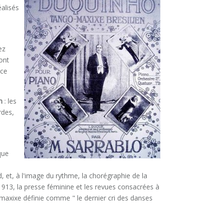
éalisés
ez
ont
 ce
n
: les
rdes,
que
, et, à l'image du rythme, la chorégraphie de la
 1913, la presse féminine et les revues consacrées à
maxixe définie comme " le dernier cri des danses